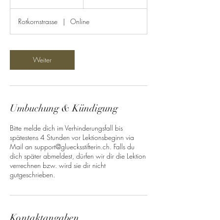
S
t
Rotkornstrasse
|
Online
d
3
0
M
Weiter
i
n
.
Umbuchung & Kündigung
Bitte melde dich im Verhinderungsfall bis
spätestens 4 Stunden vor Lektionsbeginn via
Mail an support@gluecksstifterin.ch. Falls du
dich später abmeldest, dürfen wir dir die Lektion
verrechnen bzw. wird sie dir nicht
gutgeschrieben.
Kontaktangaben