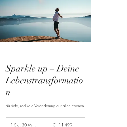
Sparkle up – Deine
Lebenstransformatio
n
Für tiefe, radikale Veränderung auf allen Ebenen.
1'499
Schweizer
1 Std. 30 Min.
1
CHF 1'499
Franken