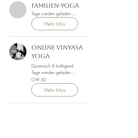
Familien-Yoga
Tage werden geladen ...
Mehr Infos
ONLINE Vinyasa
Yoga
Dynamisch & kräftigend
Tage werden geladen ...
30
CHF 30
Schweizer
Franken
Mehr Infos
Sparkle up –
Sanftes Erwachen
Für einen achtsamen, liebevollen
Einstieg.