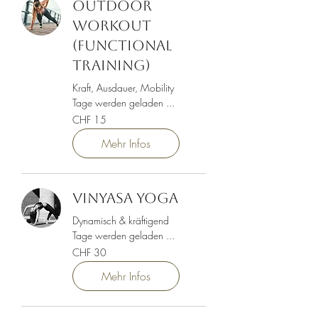
Outdoor
Workout
(Functional
Training)
Kraft, Ausdauer, Mobility
Tage werden geladen ...
15
CHF 15
Schweizer
Franken
Mehr Infos
Vinyasa Yoga
Dynamisch & kräftigend
Tage werden geladen ...
30
CHF 30
Schweizer
Franken
Mehr Infos