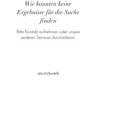
Wir konnten keine
Ergebnisse für die Suche
finden
Bitte Kontakt aufnehmen oder unsere
anderen Services durchstöbern.
gsundwerk
Rotkornstrasse 10
5727 Oberkulm
076 494 45 22
Partnerschaften: